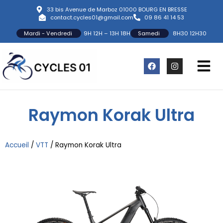
33 bis Avenue de Marboz 01000 BOURG EN BRESSE
contact.cycles01@gmail.com
09 86 41 14 53
Mardi - Vendredi
9H 12H – 13H 18H
Samedi
8H30 12H30
Raymon Korak Ultra
Accueil
/
VTT
/
Raymon Korak Ultra