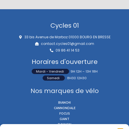
Cycles 01
33 bis Avenue de Marboz 01000 BOURG EN BRESSE
contact.cycles01@gmail.com
09 86 41 14 53
Horaires d'ouverture
Mardi - Vendredi
9H 12H – 13H 18H
Samedi
8H30 12H30
Nos marques de vélo
BIANCHI
CANNONDALE
FOCUS
GIANT
RAYMON