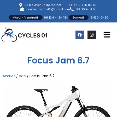
33 bis Avenue de Marboz 01000 BOURG EN BRESSE
contact.cycles01@gmail.com
09 86 41 14 53
Mardi - Vendredi
9H 12H – 13H 18H
Samedi
8H30 12H30
Focus Jam 6.7
Accueil
/
Vae
/
Focus Jam 6.7